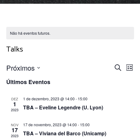
Não há eventos futuros.
Talks
P
N
Próximos
P
L
S
r
i
a
Últimos Eventos
e
e
o
s
l
c
t
v
1 de dezembro, 2023 @ 14:00
-
15:00
DEZ
e
u
1
s
a
TBA – Eveline Legendre (U. Lyon)
c
r
2023
e
i
a
o
q
17 de novembro, 2023 @ 14:00
-
15:00
NOV
r
g
17
n
TBA – Viviana del Barco (Unicamp)
e
2023