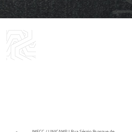
IMECC / UNICAMP | Rua Sérgio Buarque de