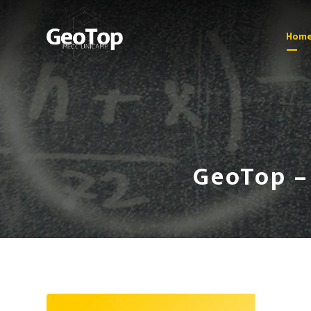
Hom
GeoTop –